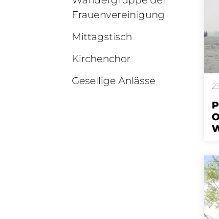
Wandergruppe der
Frauenvereinigung
Mittagstisch
Kirchenchor
Gesellige Anlässe
2
P
O
W