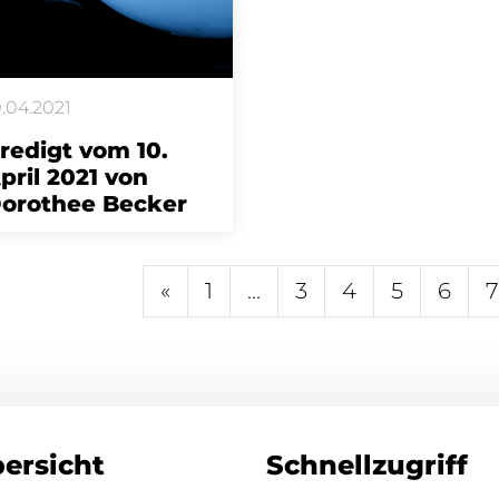
0.04.2021
redigt vom 10.
pril 2021 von
orothee Becker
«
1
...
3
4
5
6
7
ersicht
Schnellzugriff