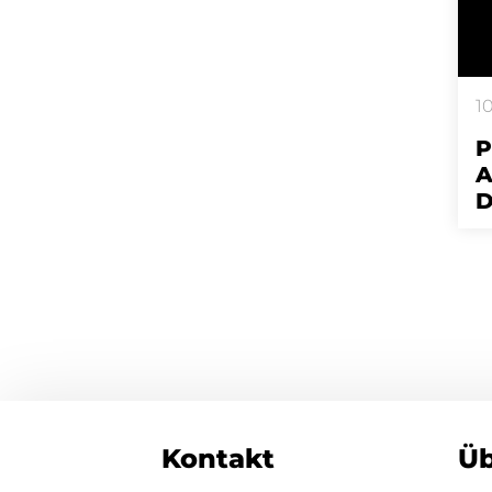
1
P
A
D
Kontakt
Üb