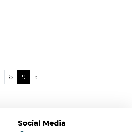
8
9
»
Social Media