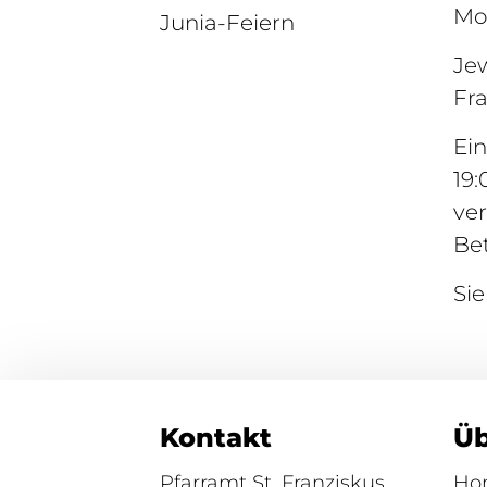
Mo
Junia-Feiern
Jew
Fra
Ei
19:
ve
Bet
Sie
Kontakt
Üb
Pfarramt St. Franziskus
Ho